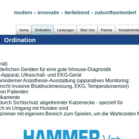
modern – innovativ – tierliebend – zukunftsorientiert
Ordination
ät) 
rderlichen Geräten für eine gute Inhouse-Diagnostik
Apparat, Ultraschall- und EKG-Gerät
chmoderner Anästhesie-Ausstattung (apparatives Monitoring: 
nicht invasive Blutdruckmessung, EKG, Temperatursensor)
von Patienten
dikamente
urch Sichtschutz abgetrennter Katzenecke - speziell für 
ich im Umgang mit Hunden sind
ezimmer mit eigenem Bereich zum Spielen, um die Wartezeiten f